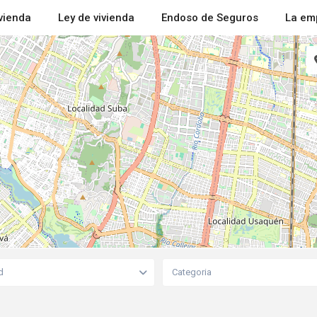
ivienda
Ley de vivienda
Endoso de Seguros
La em
d
Categoria