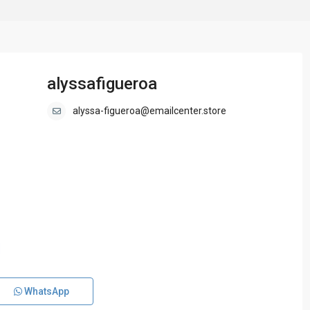
alyssafigueroa
alyssa-figueroa@emailcenter.store
WhatsApp