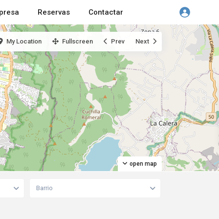
presa
Reservas
Contactar
My Location
Fullscreen
Prev
Next
open map
Barrio