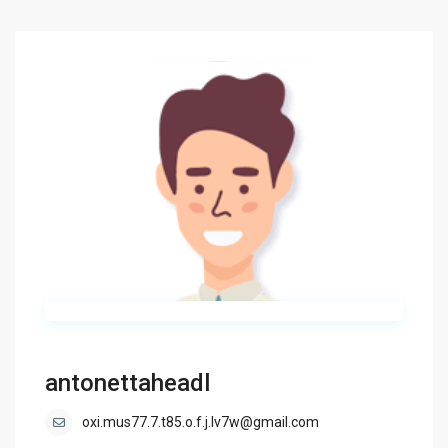
antonettaheadl
oxi.mus77.7.t85.o.f.j.lv7w@gmail.com