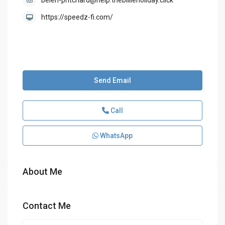
belen-pritchard@help.thebillieholiday.click
https://speedz-fi.com/
Send Email
Call
WhatsApp
About Me
Contact Me