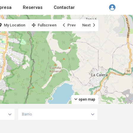
presa
Reservas
Contactar
My Location
Fullscreen
Prev
Next
open map
Barrio