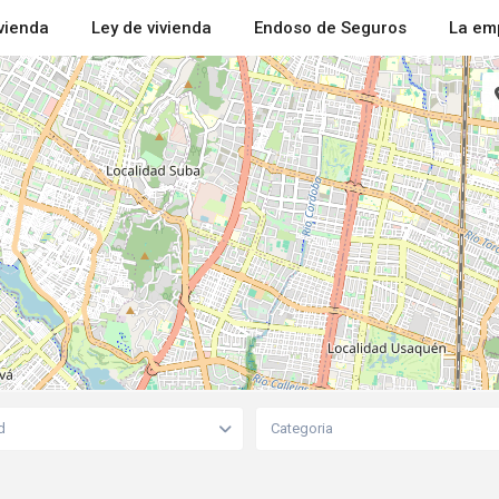
ivienda
Ley de vivienda
Endoso de Seguros
La em
d
Categoria