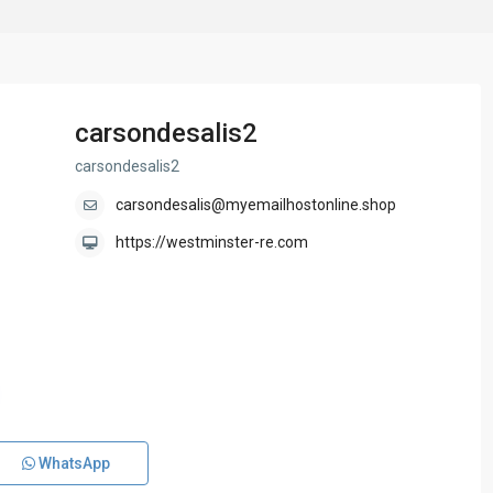
carsondesalis2
carsondesalis2
carsondesalis@myemailhostonline.shop
https://westminster-re.com
WhatsApp