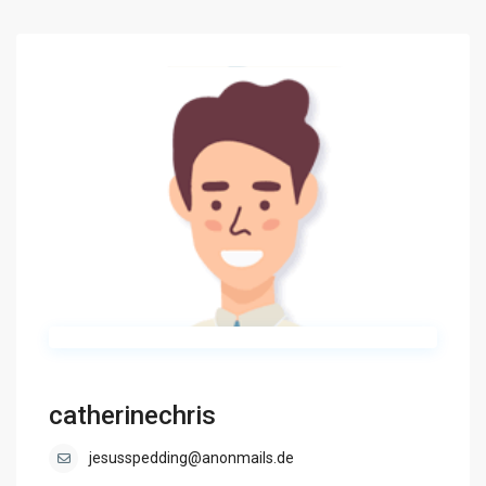
catherinechris
jesusspedding@anonmails.de