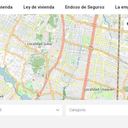
ivienda
Ley de vivienda
Endoso de Seguros
La em
d
Categoria