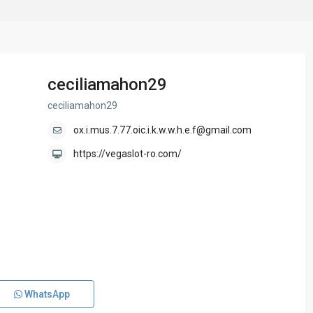
ceciliamahon29
ceciliamahon29
ox.i.mus.7.77.oic.i.k.w.w.h.e.f@gmail.com
https://vegaslot-ro.com/
WhatsApp