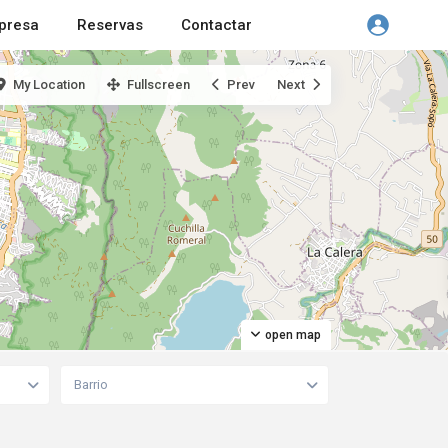
presa
Reservas
Contactar
My Location
Fullscreen
Prev
Next
open map
Barrio