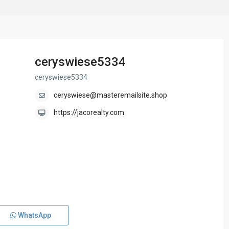
ceryswiese5334
ceryswiese5334
ceryswiese@masteremailsite.shop
https://jacorealty.com
WhatsApp