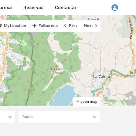
presa
Reservas
Contactar
My Location
Fullscreen
Prev
Next
open map
Barrio