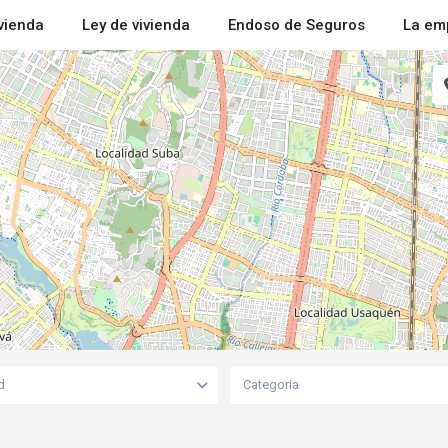
ivienda
Ley de vivienda
Endoso de Seguros
La em
d
Categoria