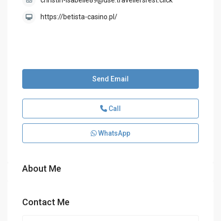
christin-isabelle89@use.travellersrest.click
https://betista-casino.pl/
Send Email
Call
WhatsApp
About Me
Contact Me