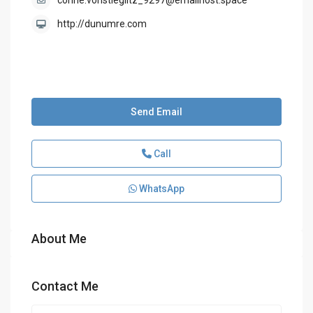
corine.vonstieglitz_9297@emailhost.space
http://dunumre.com
Send Email
Call
WhatsApp
About Me
Contact Me