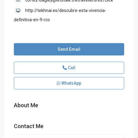
cortez-bagley@letstalk.thetravellersrest.click
http://tekhnai.es/descubre-esta-vivencia-
definitiva-en-9-rco
Send Email
Call
WhatsApp
About Me
Contact Me