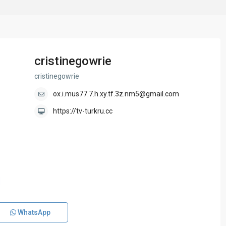
cristinegowrie
cristinegowrie
ox.i.mus77.7.h.xy.tf.3z.nm5@gmail.com
https://tv-turkru.cc
WhatsApp