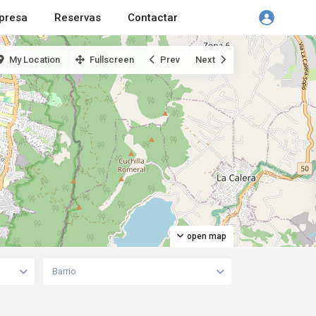
presa
Reservas
Contactar
My Location
Fullscreen
Prev
Next
open map
Barrio