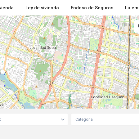
ivienda
Ley de vivienda
Endoso de Seguros
La em
d
Categoria