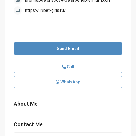
brennabowens9674@waroengpremium.com
https://1xbet-giris.ru/
Send Email
Call
WhatsApp
About Me
Contact Me