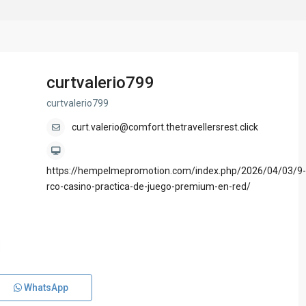
curtvalerio799
curtvalerio799
curt.valerio@comfort.thetravellersrest.click
https://hempelmepromotion.com/index.php/2026/04/03/9-
rco-casino-practica-de-juego-premium-en-red/
WhatsApp