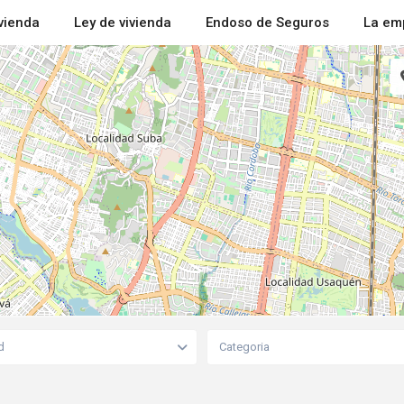
ivienda
Ley de vivienda
Endoso de Seguros
La em
d
Categoria