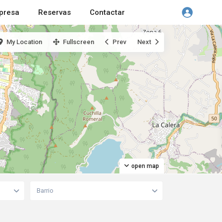
presa
Reservas
Contactar
My Location
Fullscreen
Prev
Next
open map
Barrio