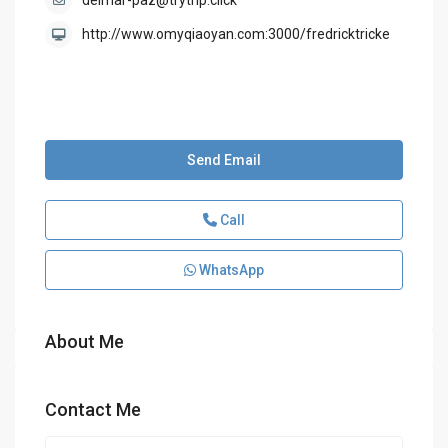
delmar-paz@trytrip.click
http://www.omyqiaoyan.com:3000/fredricktricke
Send Email
Call
WhatsApp
About Me
Contact Me