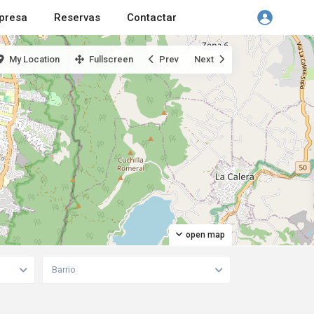
presa
Reservas
Contactar
My Location
Fullscreen
Prev
Next
open map
Barrio