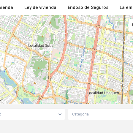
ivienda
Ley de vivienda
Endoso de Seguros
La em
d
Categoria