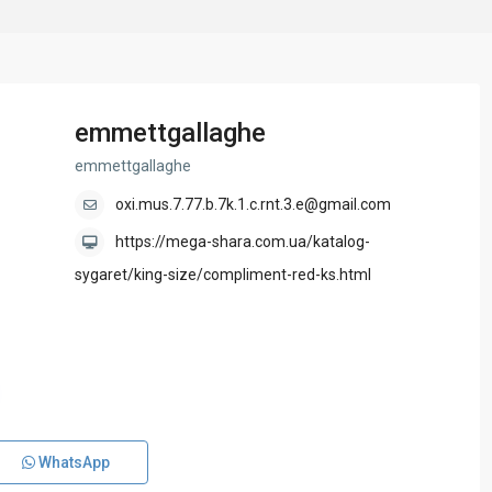
emmettgallaghe
emmettgallaghe
oxi.mus.7.77.b.7k.1.c.rnt.3.e@gmail.com
https://mega-shara.com.ua/katalog-
sygaret/king-size/compliment-red-ks.html
WhatsApp