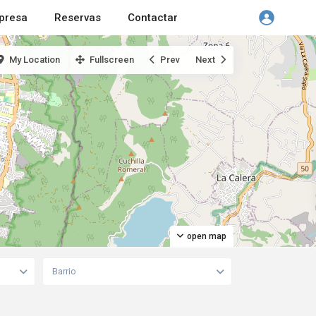
presa
Reservas
Contactar
My Location
Fullscreen
Prev
Next
open map
Barrio