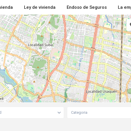
ivienda
Ley de vivienda
Endoso de Seguros
La em
d
Categoria