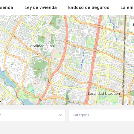
ivienda
Ley de vivienda
Endoso de Seguros
La em
d
Categoria