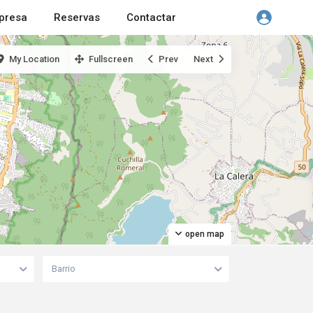
presa
Reservas
Contactar
My Location
Fullscreen
Prev
Next
open map
Barrio