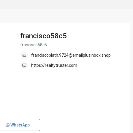
francisco58c5
francisco58c5
franciscoplath.9724@emailplusinbox.shop
https://realtytruster.com
WhatsApp