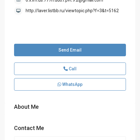
o.x.im.us.777h.dd0.r.pvt.9.z@gmail.com
http://laver.listbb.ru/viewtopic.php?f=3&t=5162
Send Email
Call
WhatsApp
About Me
Contact Me