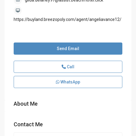
gilda.delaney97@assist.beachmotel.click
https://buyland.breezopoly.com/agent/angeliavance12/
Send Email
Call
WhatsApp
About Me
Contact Me