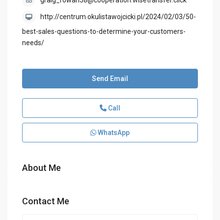
graig_rowan58@cooperation.wisetransfer.click
http://centrum.okulistawojcicki.pl/2024/02/03/50-
best-sales-questions-to-determine-your-customers-
needs/
Send Email
Call
WhatsApp
About Me
Contact Me