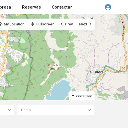
presa
Reservas
Contactar
My Location
Fullscreen
Prev
Next
open map
Barrio