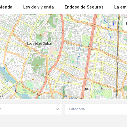
ivienda
Ley de vivienda
Endoso de Seguros
La em
d
Categoria