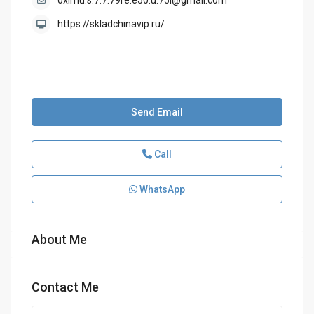
oximu.s.7.7.79re.e50.u.75l@gmail.com
https://skladchinavip.ru/
Send Email
Call
WhatsApp
About Me
Contact Me