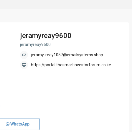
jeramyreay9600
jeramyreay9600
jeramy-reay1057@emailsystems.shop
https://portal.thesmartinvestorforum.co.ke
WhatsApp