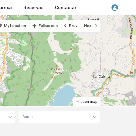
presa
Reservas
Contactar
My Location
Fullscreen
Prev
Next
open map
Barrio