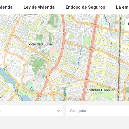
ivienda
Ley de vivienda
Endoso de Seguros
La em
d
Categoria