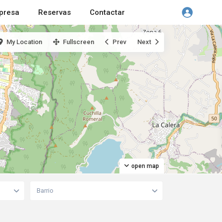
presa
Reservas
Contactar
My Location
Fullscreen
Prev
Next
open map
Barrio