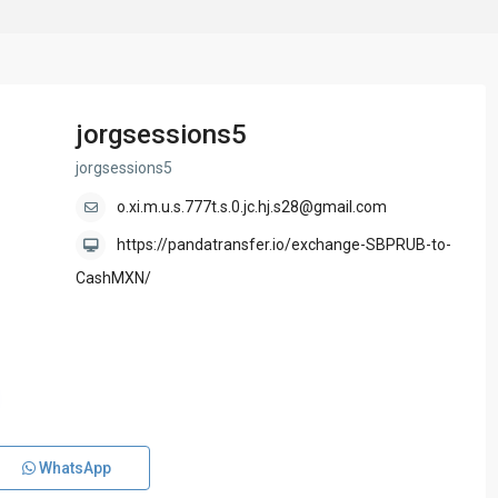
jorgsessions5
jorgsessions5
o.xi.m.u.s.777t.s.0.jc.hj.s28@gmail.com
https://pandatransfer.io/exchange-SBPRUB-to-
CashMXN/
WhatsApp