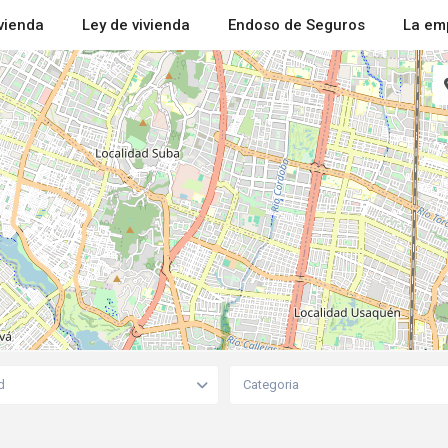
ivienda
Ley de vivienda
Endoso de Seguros
La em
d
Categoria