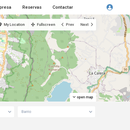
presa
Reservas
Contactar
My Location
Fullscreen
Prev
Next
open map
Barrio