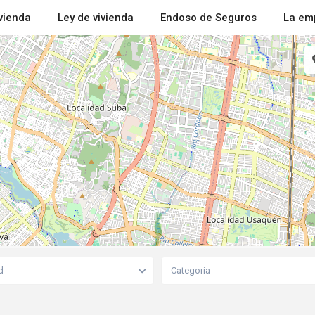
ivienda
Ley de vivienda
Endoso de Seguros
La em
d
Categoria