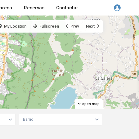
presa
Reservas
Contactar
My Location
Fullscreen
Prev
Next
open map
Barrio