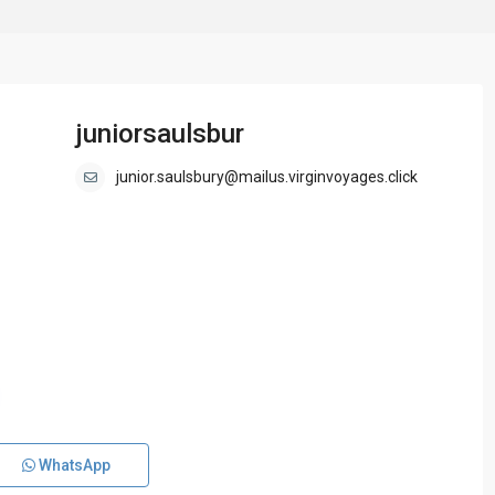
juniorsaulsbur
junior.saulsbury@mailus.virginvoyages.click
WhatsApp