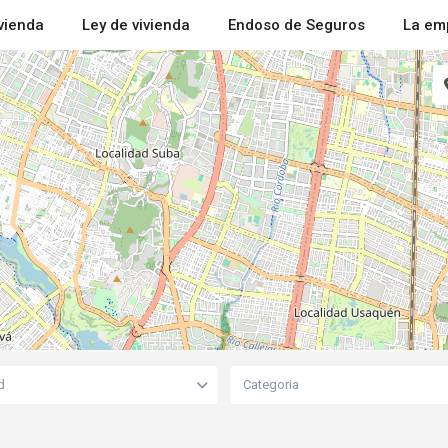
ivienda
Ley de vivienda
Endoso de Seguros
La em
d
Categoria