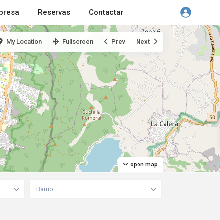
presa
Reservas
Contactar
My Location
Fullscreen
Prev
Next
open map
Barrio