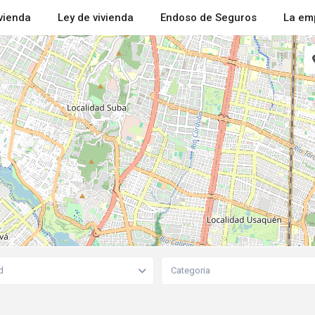
ivienda
Ley de vivienda
Endoso de Seguros
La em
d
Categoria