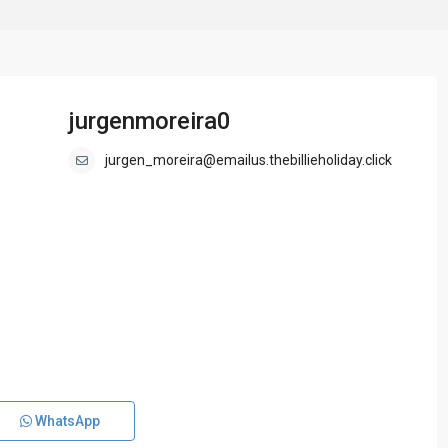
jurgenmoreira0
jurgen_moreira@emailus.thebillieholiday.click
WhatsApp