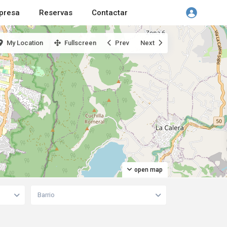
presa
Reservas
Contactar
My Location
Fullscreen
Prev
Next
open map
Barrio