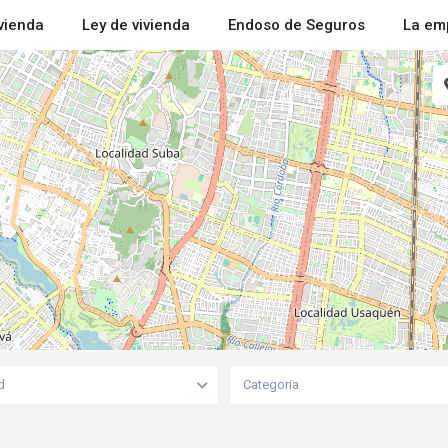
ivienda
Ley de vivienda
Endoso de Seguros
La em
d
Categoria