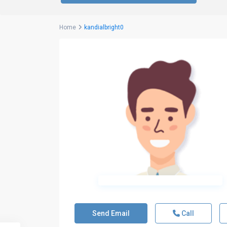
Home
kandialbright0
Send Email
Call