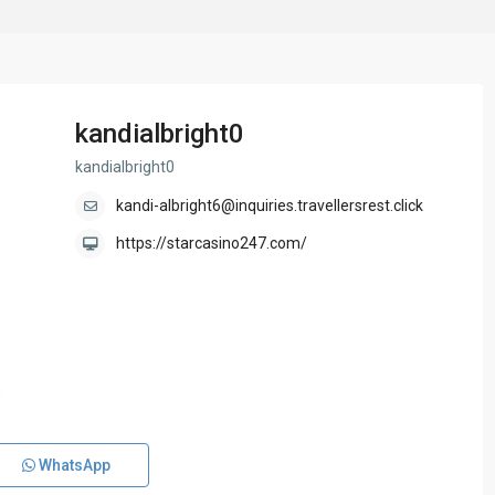
kandialbright0
kandialbright0
kandi-albright6@inquiries.travellersrest.click
https://starcasino247.com/
WhatsApp