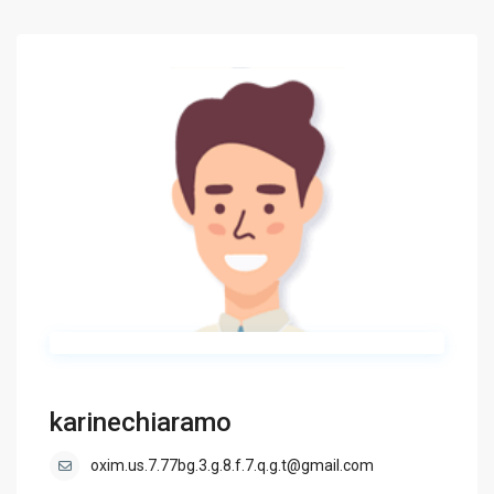
karinechiaramo
oxim.us.7.77bg.3.g.8.f.7.q.g.t@gmail.com