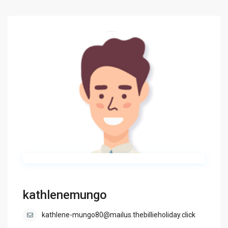
kathlenemungo
kathlene-mungo80@mailus.thebillieholiday.click