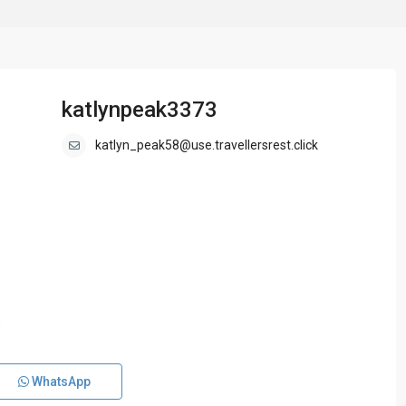
katlynpeak3373
katlyn_peak58@use.travellersrest.click
WhatsApp