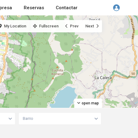
presa
Reservas
Contactar
My Location
Fullscreen
Prev
Next
open map
Barrio