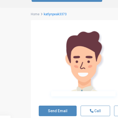
Home
katlynpeak3373
Send Email
Call