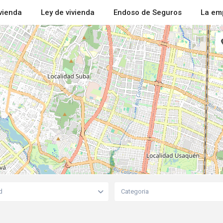
ivienda
Ley de vivienda
Endoso de Seguros
La em
d
Categoria