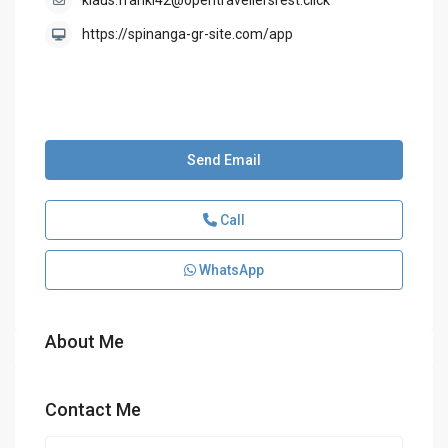
klaus.franki42@opentravellersrest.click
https://spinanga-gr-site.com/app
Send Email
Call
WhatsApp
About Me
Contact Me