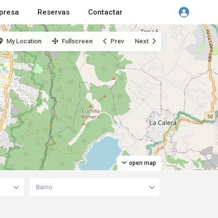
presa
Reservas
Contactar
My Location
Fullscreen
Prev
Next
open map
Barrio