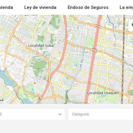
ivienda
Ley de vivienda
Endoso de Seguros
La em
d
Categoria