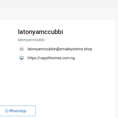
latonyamccubbi
latonyamccubbi
latonyamccubbin@emailsystems.shop
https://rayjohhomes.com.ng
WhatsApp