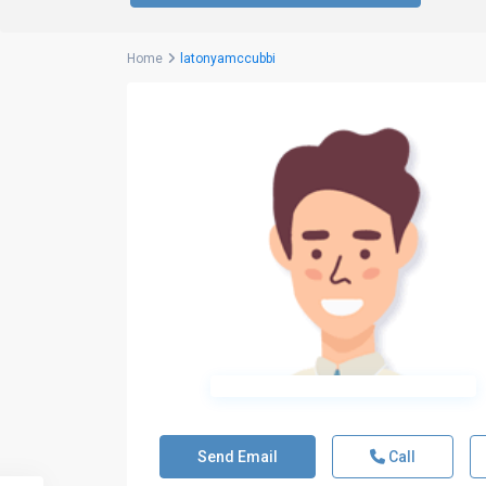
Home
latonyamccubbi
Send Email
Call