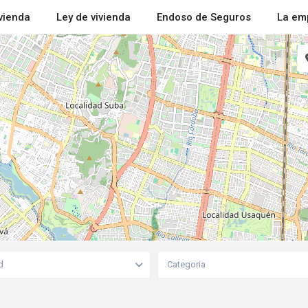
ivienda
Ley de vivienda
Endoso de Seguros
La em
d
Categoria