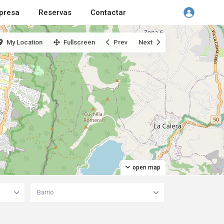
presa
Reservas
Contactar
My Location
Fullscreen
Prev
Next
open map
Barrio