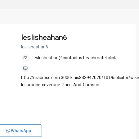
leslisheahan6
leslisheahan6
lesli-sheahan@contactus.beachmotel.click
http://macrocc.com:3000/luis833947070/1019solicitor/wiki
Insurance-coverage-Price-And-Crimson
WhatsApp