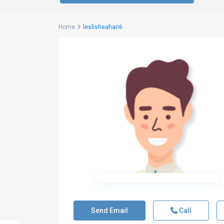
Home
leslisheahan6
Send Email
Call