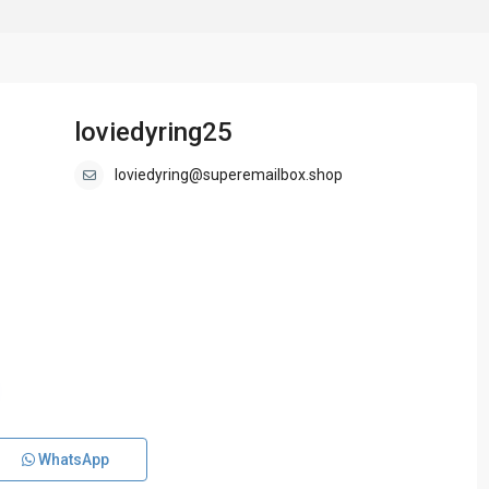
loviedyring25
loviedyring@superemailbox.shop
WhatsApp