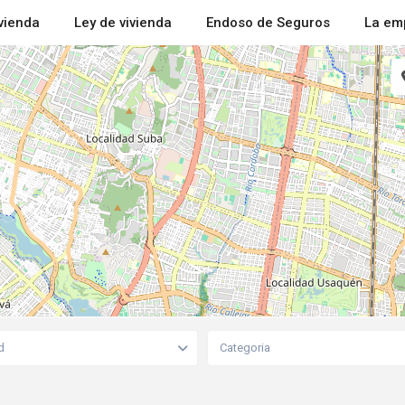
ivienda
Ley de vivienda
Endoso de Seguros
La em
d
Categoria