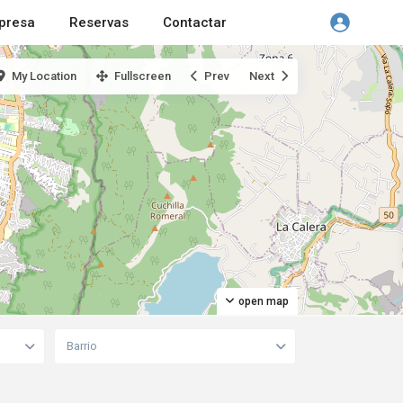
presa
Reservas
Contactar
My Location
Fullscreen
Prev
Next
open map
Barrio