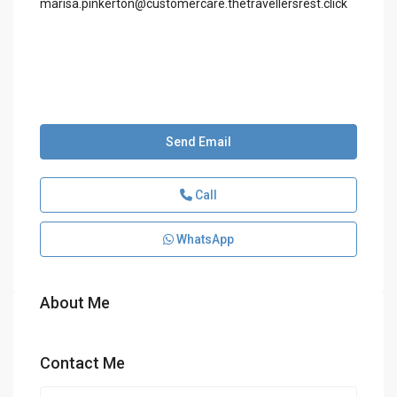
marisa.pinkerton@customercare.thetravellersrest.click
Send Email
Call
WhatsApp
About Me
Contact Me