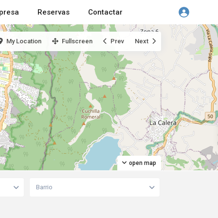
presa
Reservas
Contactar
My Location
Fullscreen
Prev
Next
open map
Barrio