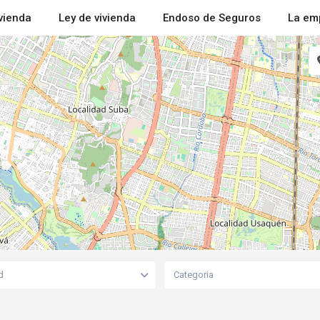
ivienda
Ley de vivienda
Endoso de Seguros
La em
d
Categoria