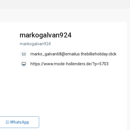
markogalvan924
markogalvan924
marko_galvan68@emailus.thebillieholiday.click
https://www.mode-hollenders.de/?p=5703
WhatsApp