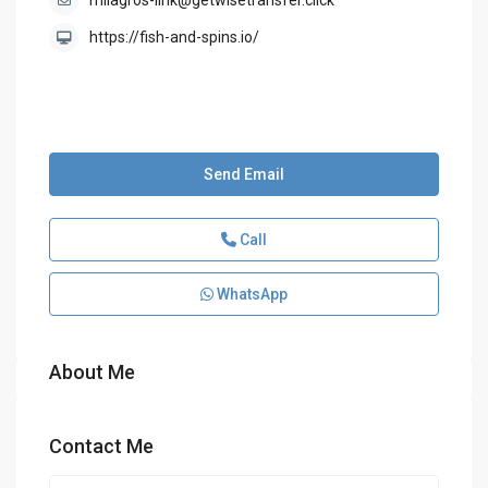
milagros-link@getwisetransfer.click
https://fish-and-spins.io/
Send Email
Call
WhatsApp
About Me
Contact Me