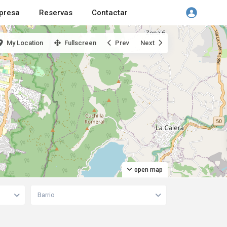
presa
Reservas
Contactar
My Location
Fullscreen
Prev
Next
open map
Barrio