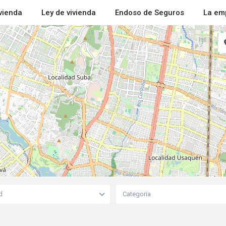
ivienda
Ley de vivienda
Endoso de Seguros
La em
d
Categoria