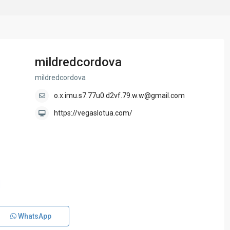
mildredcordova
mildredcordova
o.x.imu.s7.77u0.d2vf.79.w.w@gmail.com
https://vegaslotua.com/
WhatsApp