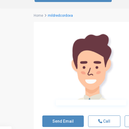
Home
mildredcordova
Send Email
Call