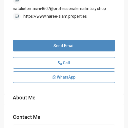
natalietomasini4607@professionalemailintray.shop
https://www.naree-siam.properties
Send Email
Call
WhatsApp
About Me
Contact Me