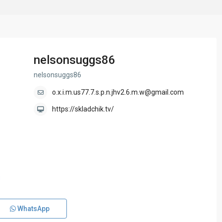
nelsonsuggs86
nelsonsuggs86
o.x.i.m.us77.7.s.p.n.jhv2.6.m.w@gmail.com
https://skladchik.tv/
WhatsApp