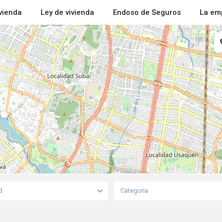
ivienda
Ley de vivienda
Endoso de Seguros
La em
d
Categoria