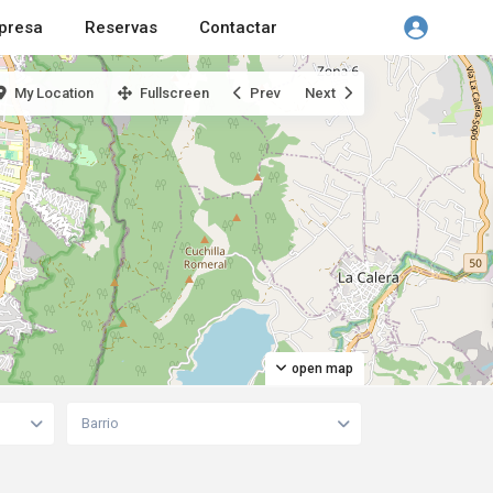
presa
Reservas
Contactar
My Location
Fullscreen
Prev
Next
open map
Barrio