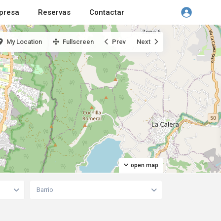
presa
Reservas
Contactar
My Location
Fullscreen
Prev
Next
open map
Barrio