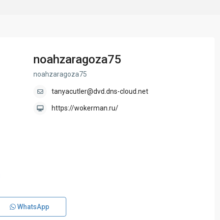
noahzaragoza75
noahzaragoza75
tanyacutler@dvd.dns-cloud.net
https://wokerman.ru/
WhatsApp