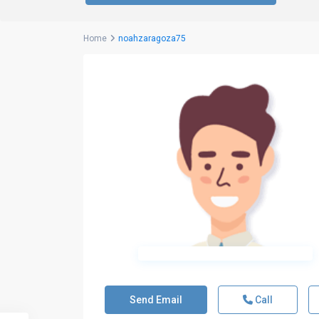
Home
noahzaragoza75
Send Email
Call