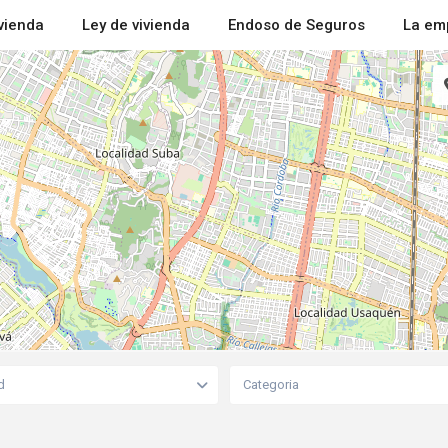
ivienda
Ley de vivienda
Endoso de Seguros
La em
d
Categoria