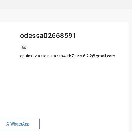
odessa02668591
op.tim.i.z.a.t.io.n.s.a.r.t.s4.jrb7.t.z.x.6.2.2@gmail.com
WhatsApp