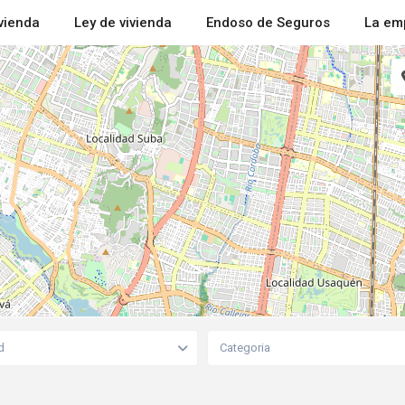
ivienda
Ley de vivienda
Endoso de Seguros
La em
d
Categoria