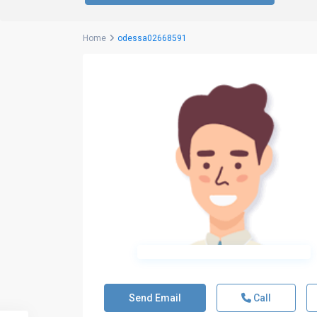
Home
odessa02668591
Send Email
Call