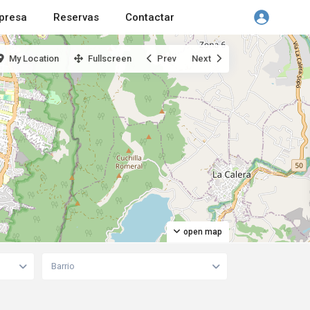
presa
Reservas
Contactar
My Location
Fullscreen
Prev
Next
open map
Barrio