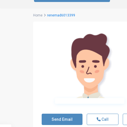
Home
renemad6013399
Send Email
Call