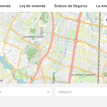
ivienda
Ley de vivienda
Endoso de Seguros
La em
d
Categoria