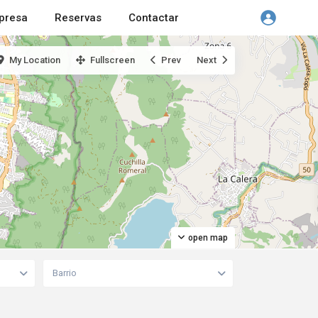
presa
Reservas
Contactar
My Location
Fullscreen
Prev
Next
open map
Barrio