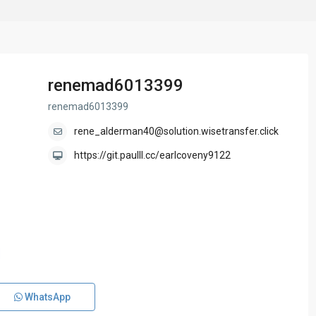
renemad6013399
renemad6013399
rene_alderman40@solution.wisetransfer.click
https://git.paulll.cc/earlcoveny9122
WhatsApp