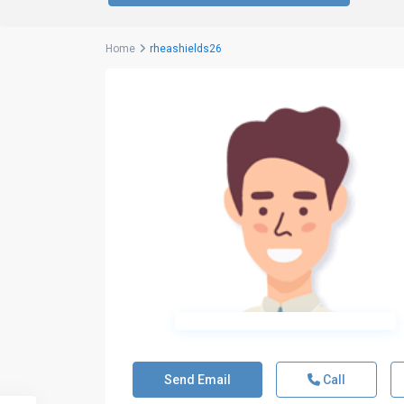
Home
rheashields26
Send Email
Call