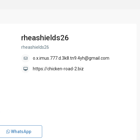
rheashields26
rheashields26
o.x.imus.777.d.3k8.tn9.4yh@gmail.com
https://chicken-road-2.biz
WhatsApp