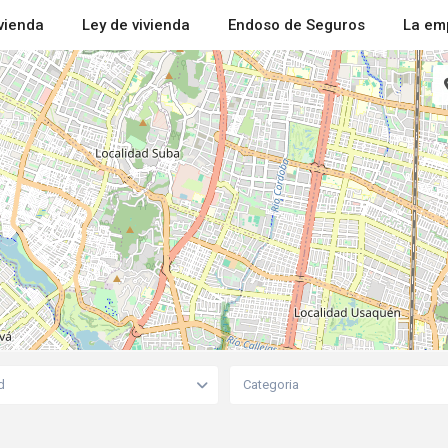
ivienda
Ley de vivienda
Endoso de Seguros
La em
d
Categoria