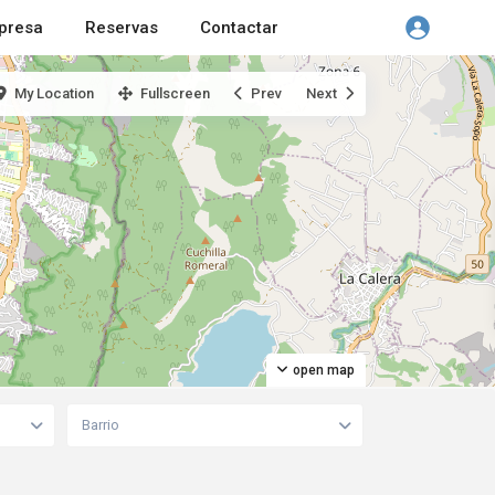
presa
Reservas
Contactar
My Location
Fullscreen
Prev
Next
open map
Barrio