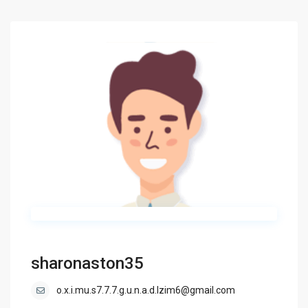
sharonaston35
o.x.i.mu.s7.7.7.g.u.n.a.d.lzim6@gmail.com