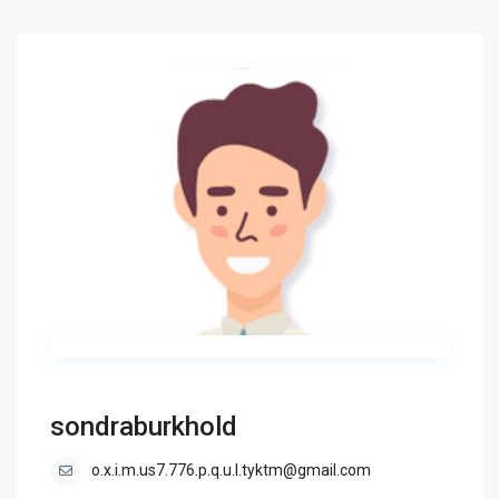
sondraburkhold
o.x.i.m.us7.776.p.q.u.l.tyktm@gmail.com