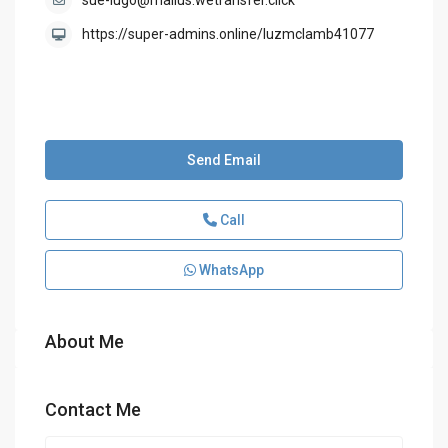
sue-lugo@mailus.wetransfer.click
https://super-admins.online/luzmclamb41077
Send Email
Call
WhatsApp
About Me
Contact Me