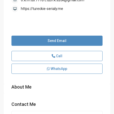
o.xi.m.us.777b.c.uzh.k.sz0k@gmail.com
https://tureckie-serialy.me
Send Email
Call
WhatsApp
About Me
Contact Me