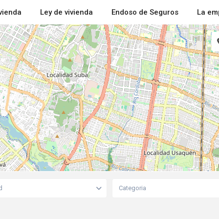
ivienda
Ley de vivienda
Endoso de Seguros
La em
d
Categoria