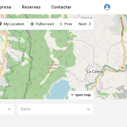
presa
Reservas
Contactar
My Location
Fullscreen
Prev
Next
open map
Barrio