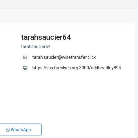
tarahsaucier64
tarahsaucier64
tarah.saucier@wisetransfer.click
https://lius.familyds.org:3000/edithhadley894
WhatsApp