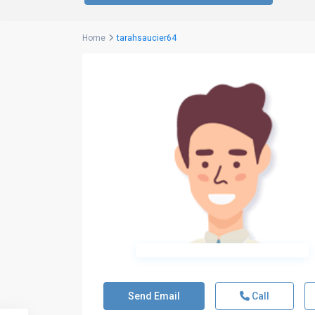
Home
tarahsaucier64
Send Email
Call